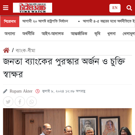
EN
আগামী ২০ আগস্ট রাষ্ট্রপতি নির্বাচন
আগামী ৪-৫ বছরের মধ্যে অর্থনীতিতে ইতিবাচক পরিবর
শিরোনাম
অন্যান্য
অর্থনীতি
আইন-আদালত
আন্তর্জাতিক
কৃষি
খুলনা
খেলাধূল
/
ব্যাংক-বীমা
জনতা ব্যাংকের পুরস্কার অর্জন ও চুক্তি
স্বাক্ষর
Rupam Akter
জুলাই ৮, ২০২৪ ১২:৩৮ অপরাহ্ণ