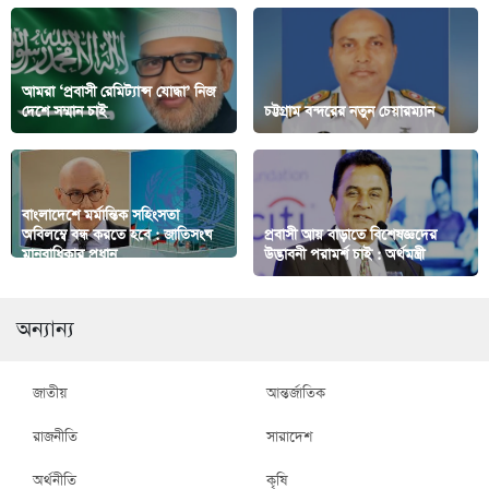
আমরা ‘প্রবাসী রেমিট্যান্স যোদ্ধা’ নিজ
দেশে সম্মান চাই
চট্টগ্রাম বন্দরের নতুন চেয়ারম্যান
বাংলাদেশে মর্মান্তিক সহিংসতা
অবিলম্বে বন্ধ করতে হবে : জাতিসংঘ
প্রবাসী আয় বাড়াতে বিশেষজ্ঞদের
মানবাধিকার প্রধান
উদ্ভাবনী পরামর্শ চাই : অর্থমন্ত্রী
অন্যান্য
জাতীয়
আন্তর্জাতিক
রাজনীতি
সারাদেশ
অর্থনীতি
কৃষি