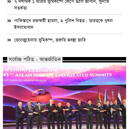
৭ দশমিক ১ মাত্রার ভূমিকম্পে কেঁপে উঠল জাপান, সুনামি
সতর্কতা
পাকিস্তানে রক্তক্ষয়ী হামলা, ৯ পুলিশ নিহত : ভারতকে দুষল
ইসলামাবাদ
ভেনেজুয়েলায় ভূমিকম্প, জরুরি অবস্থা জারি
সর্বোচ্চ পঠিত - আন্তর্জাতিক