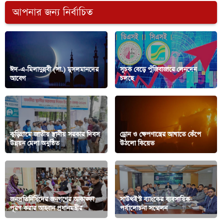
আপনার জন্য নির্বাচিত
ঈদ-এ-মিলাদুন্নবী (সা.) মুসলমানদের
সূচক বেড়ে পুঁজিবাজারে লেনদেন
আবেগ
চলছে
কুড়িগ্রামে জাতীয় স্থানীয় সরকার দিবস
ড্রোন ও ক্ষেপণাস্ত্রের আঘাতে কেঁপে
উন্নয়ন মেলা অনুষ্ঠিত
উঠলো কিয়েভ
জনপ্রতিনিধিদের জনগণের আকাঙ্ক্ষা
সাউথইস্ট ব্যাংকের ব্যবসায়িক
পূরণ করার আহ্বান প্রধানমন্ত্রীর
পর্যালোচনা সম্মেলন