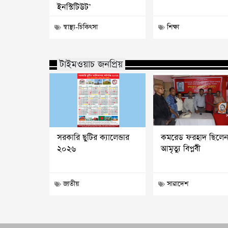
ইনস্টিটিউট’
স্বাস্থ্য-চিকিৎসা
শিক্ষা
টাইমওয়াচ জনপ্রিয়
সরকারি ছুটির ক্যালেন্ডার
কমরেড ফরহাদ ছিলে
২০২৬
আমৃত্যু বিপ্লবী
জাতীয়
সারাদেশ