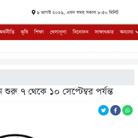
৬ আগস্ট ২০২৬, এখন সময় সকাল ৮:৫০ মিনিট
অর্থনীতি
কৃষি
শিক্ষা
খেলাধূলা
বিনোদন
সাক্ষাৎকার
অন্যান্য
 শুরু ৭ থেকে ১০ সেপ্টেম্বর পর্যন্ত