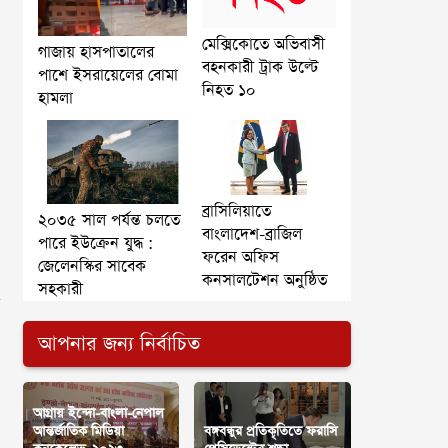
মেক্সিকোতে অভিবাসী
গাজায় হাসপাতালের
বহনকারী ট্রাক উল্টে
পাশে ইসরায়েলের বোমা
নিহত ১০
হামলা
ব্রাসিলিয়াতে
২০৩৫ সাল পর্যন্ত চলতে
বাংলাদেশ-ব্রাজিল
পারে ইউক্রেন যুদ্ধ :
ফরেন অফিস
জেলেনস্কির সাবেক
কনসালটেশন অনুষ্ঠিত
সহকারী
আপনার জন্য নির্বাচিত
আগ্রায় ইন্দো-বাংলা-নেপাল
আন্তর্জাতিক মিডিয়া
বঙ্গবন্ধুর প্রতিকৃতিতে ফরাসি