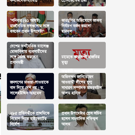
কনকেলেভ-২০২৩
প্রেসিডেন্টের শ্রদ্ধা
‘শনিবার (৩১ আগস্ট)
কারচুপির অভিযোগে জাকসু
রাজনৈতিক দলগুলোর সঙ্গে
নির্বাচন বর্জন করলো
বসবেন প্রধান উপদেষ্টা’
ছাত্রদল
দেশের অর্থনৈতিক চ্যালেঞ্জ
মোকাবিলায় ব্যবসায়ীদের
সঙ্গে বৈঠক করলেন
ঢামেকে কারাবন্দী হাজতির
প্রধানমন্ত্রী
মৃত্যু
অন্তর্বর্তী সরকারকে
অভিনন্দন জানিয়েছেন
জনগণের চাওয়া-পাওয়াকে
আওয়ামী লীগের যুগ্ম
বাদ দিয়ে দেশ নয় : ড.
সাধারণ সম্পাদক মাহবুবউল
সালেহউদ্দিন আহমেদ
আলম হানিফ
২৮৫ প্রতিবন্ধীকে প্রাথমিকে
প্রধান উপদেষ্টার প্রেস সচিব
নিয়োগ দিতে হাইকোর্টের
হলেন সাংবাদিক শফিকুল
নির্দেশ
আলম