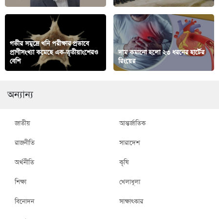
গভীর সমুদ্রে খনি পরীক্ষার প্রভাবে
প্রাণীসংখ্যা কমেছে এক-তৃতীয়াংশেরও
দাম কমানো হলো ২৩ ধরনের হার্টের
বেশি
রিংয়ের
অন্যান্য
জাতীয়
আন্তর্জাতিক
রাজনীতি
সারাদেশ
অর্থনীতি
কৃষি
শিক্ষা
খেলাধূলা
বিনোদন
সাক্ষাৎকার