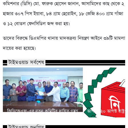
কমিশনার (ডিসি) মো. ফারুক হোসেন জানান, আসামিদের কাছ থেকে ২
হাজার ৩০৭ পিস ইয়াবা, ৮৪ গ্রাম হেরোইন, ১৮ কেজি ৪০০ গ্রাম গাঁজা
ও ১২ বোতল ফেনসিডিল জব্দ করা হয়।
তাদের বিরুদ্ধে ডিএমপির থানায় মাদকদ্রব্য নিয়ন্ত্রণ আইনে ৩৯টি মামলা
দায়ের করা হয়েছে।
টাইমওয়াচ সর্বশেষ
জিডিজেএফ-এর নতুন কমিটির দায়িত্ব গ্রহণ
আগামী ২০ আগস্ট রাষ্ট্রপত
টাইমওয়াচ জনপ্রিয়