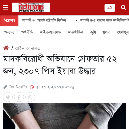
EN
আগামী ২০ আগস্ট রাষ্ট্রপতি নির্বাচন
আগামী ৪-৫ বছরের মধ্যে অর্থনীতিতে ইতিবাচক পরি
শিরোনাম
অন্যান্য
অর্থনীতি
আইন-আদালত
আন্তর্জাতিক
কৃষি
খুলনা
খেলাধূল
/
আইন-আদালত
মাদকবিরোধী অভিযানে গ্রেফতার ৫২
জন, ২৩০৭ পিস ইয়াবা উদ্ধার
স্টাফ রিপোর্টার
জুন ২৩, ২০২৩ ১:২৪ অপরাহ্ণ