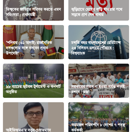
ভিক্ষুকের জাতিতে পরিণত করতে এমন
কুড়িগ্রামে মেয়ের বাড়ি যাওয়ার পথে
সহিংসতা : প্রধানমন্ত্রী
সড়কে প্রাণ গেল বাবার
‘শনিবার (৩১ আগস্ট) রাজনৈতিক
চলতি বছর বাংলাদেশের রেমিট্যান্স
দলগুলোর সঙ্গে বসবেন প্রধান
২৩ বিলিয়ন ডলারে পৌঁছাবে :
উপদেষ্টা’
বিশ্বব্যাংক
৯৮ ব্যাচের ফুটবল টুর্নামেন্ট ও কনসার্ট
সরকারের পতন না হওয়া পর্যন্ত লড়াই
অনুষ্ঠিত
চলবে : মান্না
করমজল পরিদর্শনে ৮ দেশের ৭ পদস্থ
আইডিআরএ’র নতুন চেয়ারম্যান
কর্মকর্তা